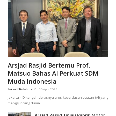
Arsjad Rasjid Bertemu Prof.
Matsuo Bahas AI Perkuat SDM
Muda Indonesia
Inklusif Kolaboratif
30 April 2025
Jakarta – Di tengah derasnya arus kecerdasan buatan (AI) yang
mengguncang dunia ...
Arsjad Rasjid Tinjau Pabrik Motor