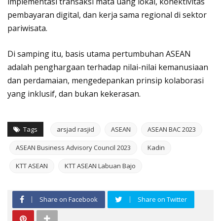
implementasi transaksi mata uang lokal, konektivitas
pembayaran digital, dan kerja sama regional di sektor
pariwisata.
Di samping itu, basis utama pertumbuhan ASEAN
adalah penghargaan terhadap nilai-nilai kemanusiaan
dan perdamaian, mengedepankan prinsip kolaborasi
yang inklusif, dan bukan kekerasan.
Tags
arsjad rasjid
ASEAN
ASEAN BAC 2023
ASEAN Business Advisory Council 2023
Kadin
KTT ASEAN
KTT ASEAN Labuan Bajo
Share on Facebook
Share on Twitter