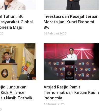
al Tahun, IBC
Investasi dan Kesejahteraan
asyarakat Global
Merata Jadi Kunci Ekonomi
onesia Maju
8%
025
18 Februari 2025
sjid Luncurkan
Arsjad Rasjid Pamit
Kids Alliance
Terhormat dari Ketum Kadin
tu Nasib Terbaik
Indonesia
16 Januari 2025
25