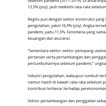
sebelum pandemi (2011-2019). Di antaran
13,5% (yoy), jauh melebihi rata-rata sebel
Begitu pun dengan sektor konstruksi yang t
pengolahan, yakni 16,9% (yoy). Angka terse
pandemi, yaitu 11,5%. Fenomena yang sama j
keuangan dan asuransi.
“Sementara sektor-sektor penopang utama 
pertanian serta pertambangan dan penggali
pertumbuhannya sebelum pandemi,” ungkap
Industri pengolahan, walaupun tumbuh tert
namun masih di bawah rata-rata sebelum pan
kontribusi terbesar terhadap perekonomian 
Sektor pertambangan dan penggalian sebag