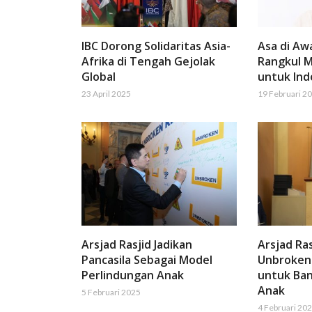
IBC Dorong Solidaritas Asia-
Asa di Aw
Afrika di Tengah Gejolak
Rangkul M
Global
untuk Ind
23 April 2025
19 Februari 2
Arsjad Rasjid Jadikan
Arsjad Ra
Pancasila Sebagai Model
Unbroken 
Perlindungan Anak
untuk Ban
Anak
5 Februari 2025
4 Februari 20