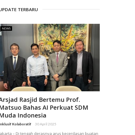
UPDATE TERBARU
NEWS
Arsjad Rasjid Bertemu Prof.
Matsuo Bahas AI Perkuat SDM
Muda Indonesia
Inklusif Kolaboratif
30 April 2025
Jakarta – Di tengah derasnya arus kecerdasan buatan