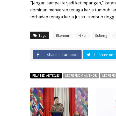
“Jangan sampai terjadi ketimpangan,” katan
dominan menyerap tenaga kerja tumbuh lam
terhadap tenaga kerja justru tumbuh tinggi.
Tags
Ekonomi
Nikel
Sulteng
Share on Facebook
Share on T
RELATED ARTICLES
MORE FROM AUTHOR
MORE FR