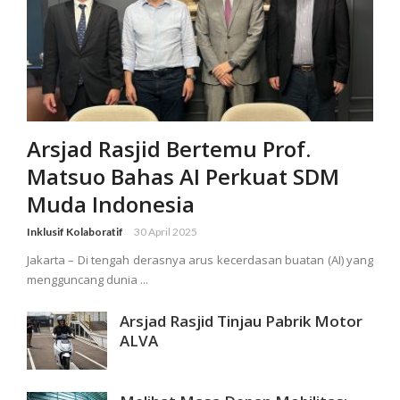
Arsjad Rasjid Bertemu Prof.
Matsuo Bahas AI Perkuat SDM
Muda Indonesia
Inklusif Kolaboratif
30 April 2025
Jakarta – Di tengah derasnya arus kecerdasan buatan (AI) yang
mengguncang dunia ...
Arsjad Rasjid Tinjau Pabrik Motor
ALVA