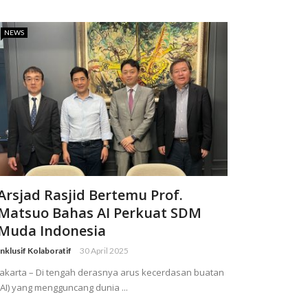
NEWS
Arsjad Rasjid Bertemu Prof.
Matsuo Bahas AI Perkuat SDM
Muda Indonesia
Inklusif Kolaboratif
30 April 2025
Jakarta – Di tengah derasnya arus kecerdasan buatan
(AI) yang mengguncang dunia ...