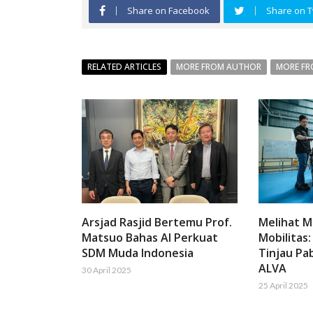
Share on Facebook
Share on T
RELATED ARTICLES
MORE FROM AUTHOR
MORE FR
Arsjad Rasjid Bertemu Prof.
Melihat 
Matsuo Bahas AI Perkuat
Mobilitas:
SDM Muda Indonesia
Tinjau Pab
ALVA
30 April 2025
25 April 2025