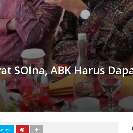
wat SOIna, ABK Harus Dap
witter