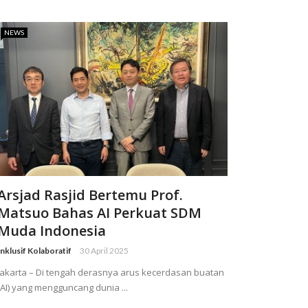
NEWS
Arsjad Rasjid Bertemu Prof.
Matsuo Bahas AI Perkuat SDM
Muda Indonesia
Inklusif Kolaboratif
30 April 2025
Jakarta – Di tengah derasnya arus kecerdasan buatan
(AI) yang mengguncang dunia ...