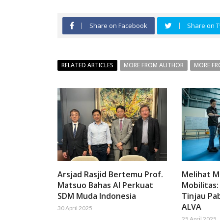
Share on Facebook
Share on T
RELATED ARTICLES
MORE FROM AUTHOR
MORE FR
Arsjad Rasjid Bertemu Prof.
Melihat 
Matsuo Bahas AI Perkuat
Mobilitas:
SDM Muda Indonesia
Tinjau Pab
ALVA
30 April 2025
25 April 2025