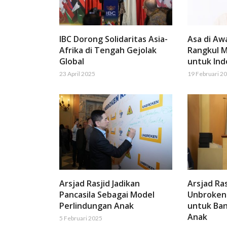
IBC Dorong Solidaritas Asia-
Asa di Aw
Afrika di Tengah Gejolak
Rangkul M
Global
untuk Ind
23 April 2025
19 Februari 2
Arsjad Rasjid Jadikan
Arsjad Ra
Pancasila Sebagai Model
Unbroken 
Perlindungan Anak
untuk Ban
Anak
5 Februari 2025