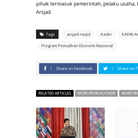
pihak termasuk pemerintah, pelaku usaha, b
Arsjad.
Tags
arsjad rasjid
Kadin
KADIN Ar
Program Pemulihan Ekonomi Nasional
Share on Facebook
Share on T
RELATED ARTICLES
MORE FROM AUTHOR
MORE FR