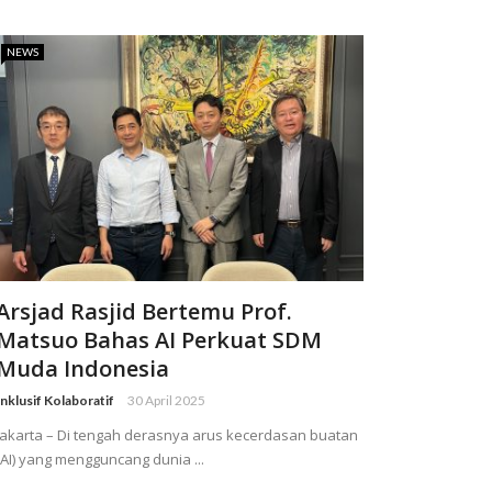
NEWS
Arsjad Rasjid Bertemu Prof.
Matsuo Bahas AI Perkuat SDM
Muda Indonesia
Inklusif Kolaboratif
30 April 2025
Jakarta – Di tengah derasnya arus kecerdasan buatan
(AI) yang mengguncang dunia ...