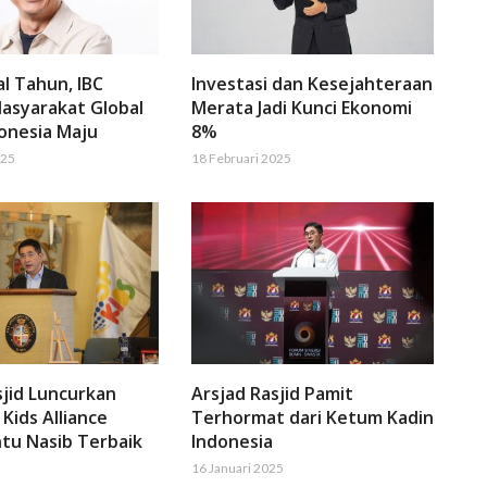
al Tahun, IBC
Investasi dan Kesejahteraan
asyarakat Global
Merata Jadi Kunci Ekonomi
onesia Maju
8%
025
18 Februari 2025
sjid Luncurkan
Arsjad Rasjid Pamit
Kids Alliance
Terhormat dari Ketum Kadin
tu Nasib Terbaik
Indonesia
16 Januari 2025