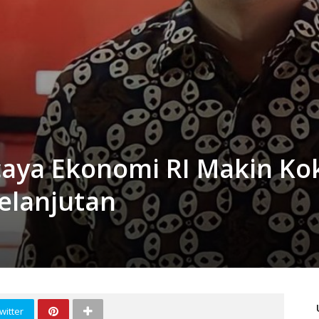
rcaya Ekonomi RI Makin Ko
kelanjutan
witter