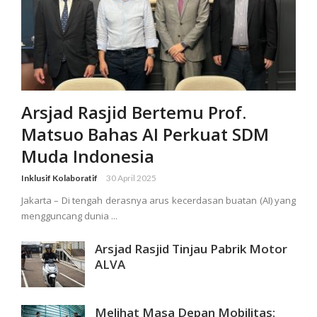
Arsjad Rasjid Bertemu Prof.
Matsuo Bahas AI Perkuat SDM
Muda Indonesia
Inklusif Kolaboratif
30 April 2025
Jakarta – Di tengah derasnya arus kecerdasan buatan (AI) yang
mengguncang dunia ...
Arsjad Rasjid Tinjau Pabrik Motor
ALVA
Melihat Masa Depan Mobilitas: