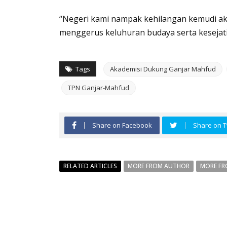
“Negeri kami nampak kehilangan kemudi aki
menggerus keluhuran budaya serta kesejati
Tags
Akademisi Dukung Ganjar Mahfud
TPN Ganjar-Mahfud
Share on Facebook
Share on T
RELATED ARTICLES
MORE FROM AUTHOR
MORE FR