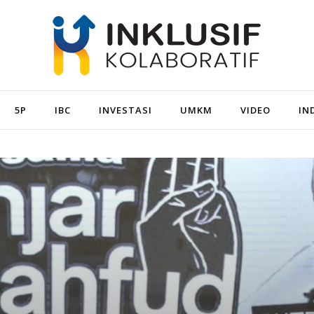
5P
IBC
INVESTASI
UMKM
VIDEO
IN