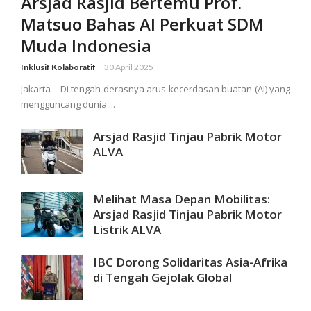
Arsjad Rasjid Bertemu Prof.
Matsuo Bahas AI Perkuat SDM
Muda Indonesia
Inklusif Kolaboratif
30 April 2025
Jakarta – Di tengah derasnya arus kecerdasan buatan (AI) yang
mengguncang dunia ...
Arsjad Rasjid Tinjau Pabrik Motor
ALVA
Melihat Masa Depan Mobilitas:
Arsjad Rasjid Tinjau Pabrik Motor
Listrik ALVA
IBC Dorong Solidaritas Asia-Afrika
di Tengah Gejolak Global