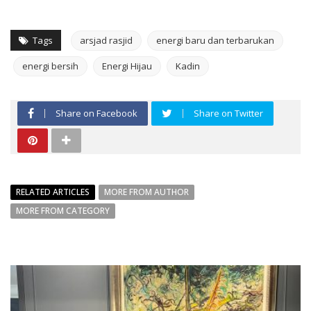
Tags
arsjad rasjid
energi baru dan terbarukan
energi bersih
Energi Hijau
Kadin
Share on Facebook
Share on Twitter
RELATED ARTICLES
MORE FROM AUTHOR
MORE FROM CATEGORY