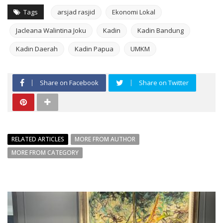
Tags
arsjad rasjid
Ekonomi Lokal
Jacleana Walintina Joku
Kadin
Kadin Bandung
Kadin Daerah
Kadin Papua
UMKM
Share on Facebook
Share on Twitter
RELATED ARTICLES
MORE FROM AUTHOR
MORE FROM CATEGORY