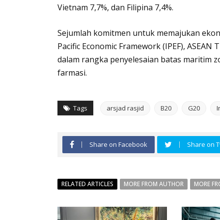
Vietnam 7,7%, dan Filipina 7,4%.
Sejumlah komitmen untuk memajukan ekonom
Pacific Economic Framework (IPEF), ASEAN T
dalam rangka penyelesaian batas maritim z
farmasi.
Tags
arsjad rasjid
B20
G20
I
Share on Facebook
Share on T
RELATED ARTICLES
MORE FROM AUTHOR
MORE FR