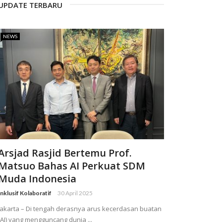
UPDATE TERBARU
NEWS
Arsjad Rasjid Bertemu Prof.
Matsuo Bahas AI Perkuat SDM
Muda Indonesia
Inklusif Kolaboratif
30 April 2025
Jakarta – Di tengah derasnya arus kecerdasan buatan
(AI) yang mengguncang dunia ...