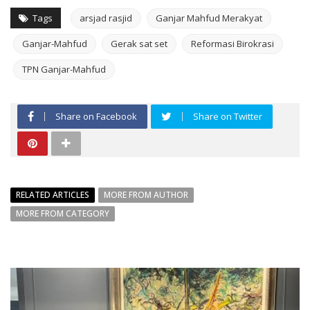
Tags
arsjad rasjid
Ganjar Mahfud Merakyat
Ganjar-Mahfud
Gerak sat set
Reformasi Birokrasi
TPN Ganjar-Mahfud
Share on Facebook
Share on Twitter
RELATED ARTICLES
MORE FROM AUTHOR
MORE FROM CATEGORY