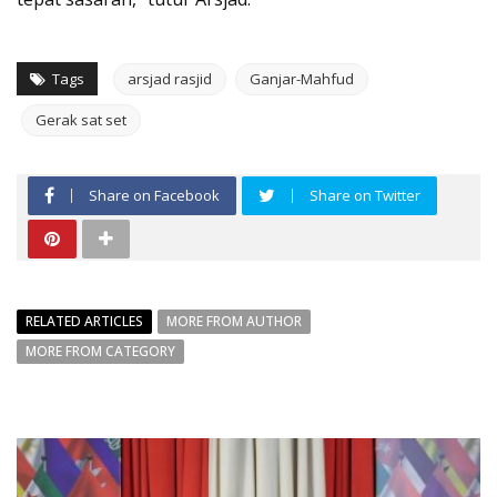
Tags
arsjad rasjid
Ganjar-Mahfud
Gerak sat set
Share on Facebook
Share on Twitter
RELATED ARTICLES
MORE FROM AUTHOR
MORE FROM CATEGORY