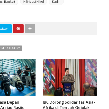
sasi Bauksit
Hilirisasi Nikel
Kadin
witter
OM CATEGORY
Masa Depan
IBC Dorong Solidaritas Asia-
 Arsjad Rasjid
Afrika di Tengah Gejolak