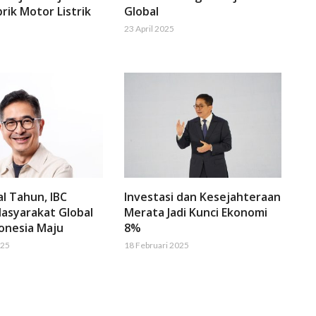
rik Motor Listrik
Global
23 April 2025
al Tahun, IBC
Investasi dan Kesejahteraan
asyarakat Global
Merata Jadi Kunci Ekonomi
onesia Maju
8%
025
18 Februari 2025