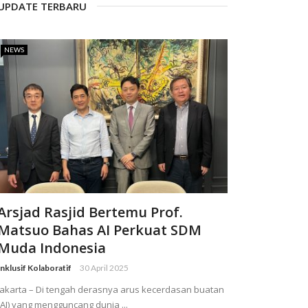
UPDATE TERBARU
NEWS
Arsjad Rasjid Bertemu Prof.
Matsuo Bahas AI Perkuat SDM
Muda Indonesia
Inklusif Kolaboratif
30 April 2025
Jakarta – Di tengah derasnya arus kecerdasan buatan
(AI) yang mengguncang dunia ...