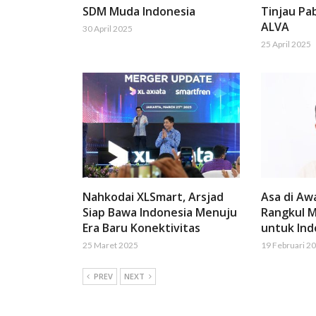
SDM Muda Indonesia
Tinjau Pab
ALVA
30 April 2025
25 April 2025
Nahkodai XLSmart, Arsjad
Asa di Aw
Siap Bawa Indonesia Menuju
Rangkul M
Era Baru Konektivitas
untuk Ind
25 Maret 2025
19 Februari 2
PREV
NEXT