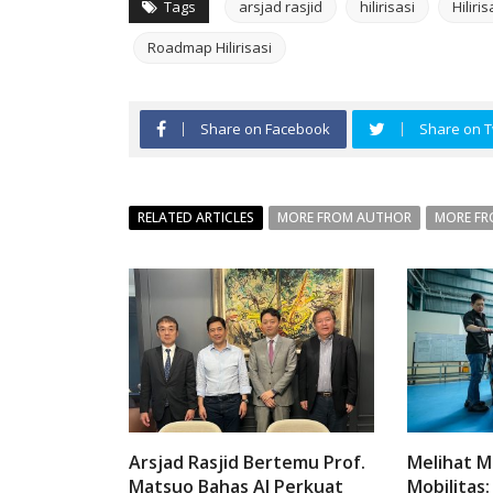
Tags
arsjad rasjid
hilirisasi
Hiliri
Roadmap Hilirisasi
Share on Facebook
Share on T
RELATED ARTICLES
MORE FROM AUTHOR
MORE FR
Arsjad Rasjid Bertemu Prof.
Melihat 
Matsuo Bahas AI Perkuat
Mobilitas: