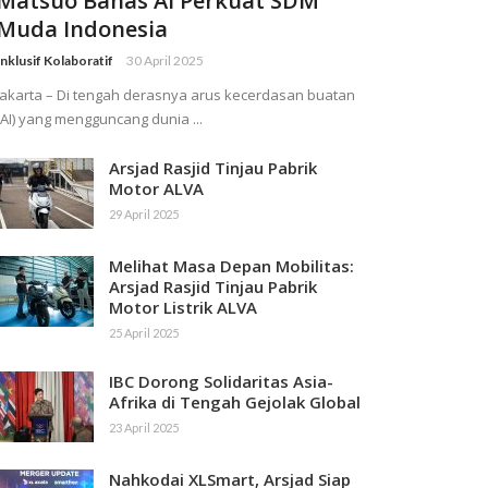
Matsuo Bahas AI Perkuat SDM
Muda Indonesia
Inklusif Kolaboratif
30 April 2025
Jakarta – Di tengah derasnya arus kecerdasan buatan
(AI) yang mengguncang dunia ...
Arsjad Rasjid Tinjau Pabrik
Motor ALVA
29 April 2025
Melihat Masa Depan Mobilitas:
Arsjad Rasjid Tinjau Pabrik
Motor Listrik ALVA
25 April 2025
IBC Dorong Solidaritas Asia-
Afrika di Tengah Gejolak Global
23 April 2025
Nahkodai XLSmart, Arsjad Siap