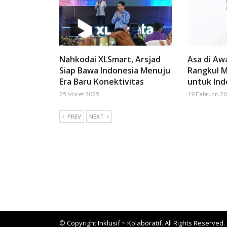
Nahkodai XLSmart, Arsjad
Asa di Aw
Siap Bawa Indonesia Menuju
Rangkul M
Era Baru Konektivitas
untuk Ind
25 Maret 2025
19 Februari 2
PREV
NEXT
© Copyright Inklusif ~ Kolaboratif. All Rights Reserved.