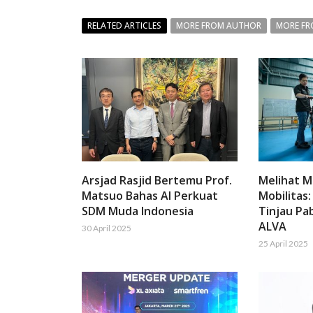
RELATED ARTICLES
MORE FROM AUTHOR
MORE FR
Arsjad Rasjid Bertemu Prof.
Melihat 
Matsuo Bahas AI Perkuat
Mobilitas:
SDM Muda Indonesia
Tinjau Pab
ALVA
30 April 2025
25 April 2025