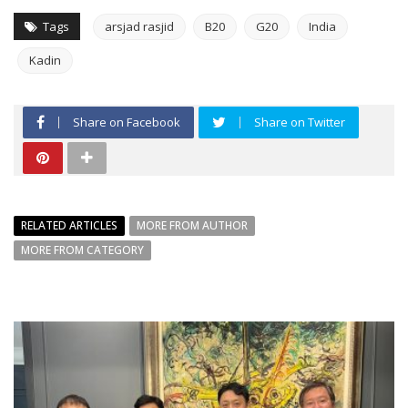
Tags
arsjad rasjid
B20
G20
India
Kadin
Share on Facebook
Share on Twitter
RELATED ARTICLES
MORE FROM AUTHOR
MORE FROM CATEGORY