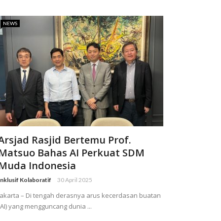
NEWS
Arsjad Rasjid Bertemu Prof.
Matsuo Bahas AI Perkuat SDM
Muda Indonesia
Inklusif Kolaboratif
30 April 2025
Jakarta – Di tengah derasnya arus kecerdasan buatan
(AI) yang mengguncang dunia ...