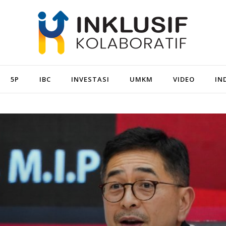
5P
IBC
INVESTASI
UMKM
VIDEO
IN