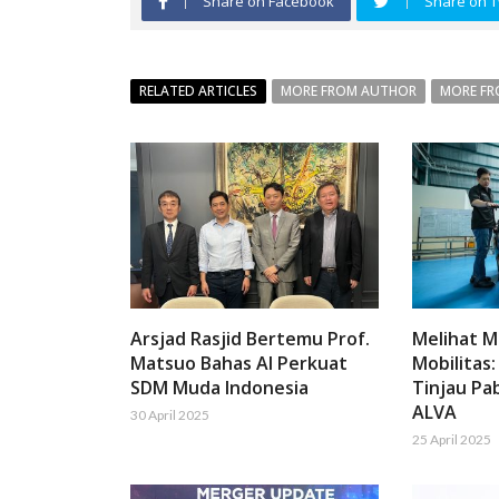
Share on Facebook
Share on T
RELATED ARTICLES
MORE FROM AUTHOR
MORE FR
Arsjad Rasjid Bertemu Prof.
Melihat 
Matsuo Bahas AI Perkuat
Mobilitas:
SDM Muda Indonesia
Tinjau Pab
ALVA
30 April 2025
25 April 2025