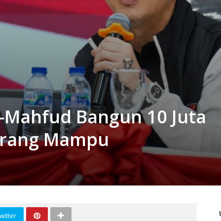
-Mahfud Bangun 10 Juta
urang Mampu
witter