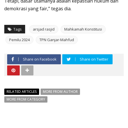
Tetapi, dasar utamanya adalah kepastian hukum dan
demokrasi yang fair,” tegas dia.
Tags
arsjad rasjid
Mahkamah Konstitusi
Pemilu 2024
TPN Ganjar-Mahfud
Share on Facebook
Share on Twitter
RELATED ARTICLES
MORE FROM AUTHOR
MORE FROM CATEGORY