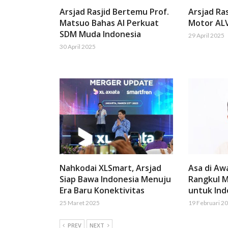
Arsjad Rasjid Bertemu Prof.
Arsjad Ras
Matsuo Bahas AI Perkuat
Motor AL
SDM Muda Indonesia
29 April 2025
30 April 2025
Nahkodai XLSmart, Arsjad
Asa di Aw
Siap Bawa Indonesia Menuju
Rangkul M
Era Baru Konektivitas
untuk Ind
25 Maret 2025
19 Februari 2
PREV
NEXT