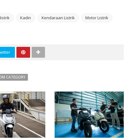
istrik
Kadin
Kendaraan Listrik
Motor Listrik
witter
OM CATEGORY