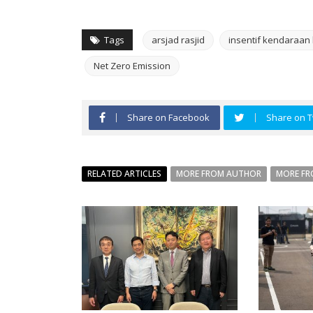
Tags
arsjad rasjid
insentif kendaraan l
Net Zero Emission
Share on Facebook
Share on T
RELATED ARTICLES
MORE FROM AUTHOR
MORE FR