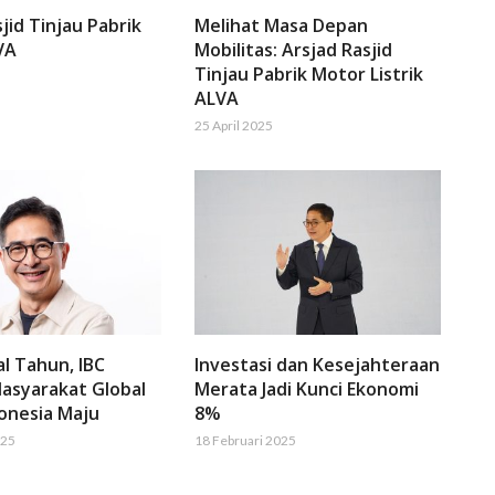
jid Tinjau Pabrik
Melihat Masa Depan
VA
Mobilitas: Arsjad Rasjid
Tinjau Pabrik Motor Listrik
ALVA
25 April 2025
al Tahun, IBC
Investasi dan Kesejahteraan
asyarakat Global
Merata Jadi Kunci Ekonomi
onesia Maju
8%
025
18 Februari 2025