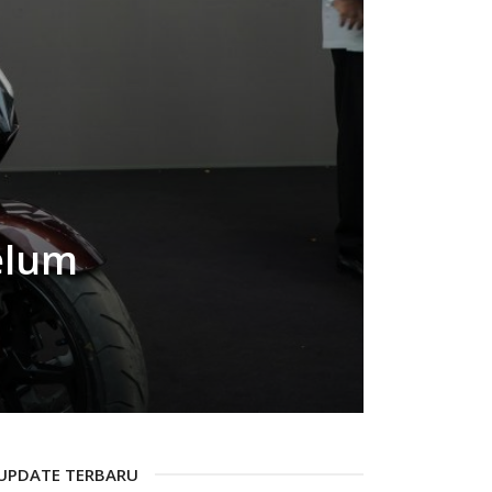
elum
UPDATE TERBARU