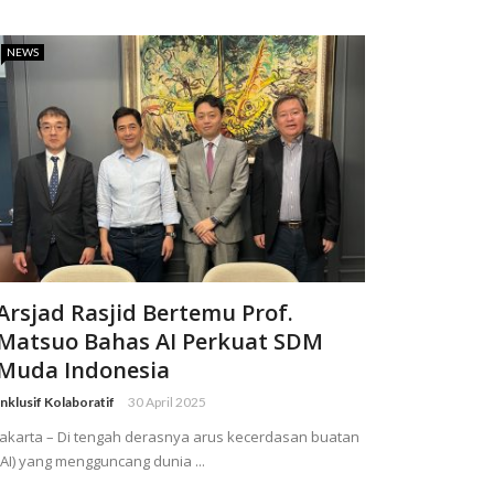
NEWS
Arsjad Rasjid Bertemu Prof.
Matsuo Bahas AI Perkuat SDM
Muda Indonesia
Inklusif Kolaboratif
30 April 2025
Jakarta – Di tengah derasnya arus kecerdasan buatan
(AI) yang mengguncang dunia ...