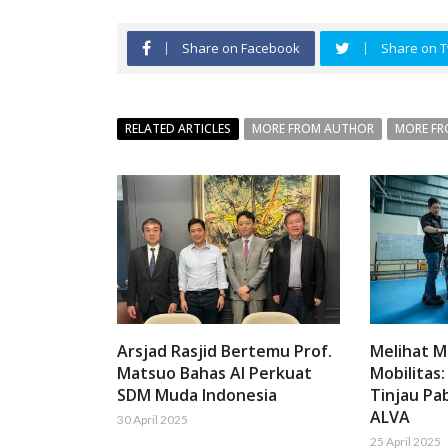
Share on Facebook
Share on T
RELATED ARTICLES
MORE FROM AUTHOR
MORE FR
Arsjad Rasjid Bertemu Prof.
Melihat 
Matsuo Bahas AI Perkuat
Mobilitas:
SDM Muda Indonesia
Tinjau Pab
ALVA
30 April 2025
25 April 2025