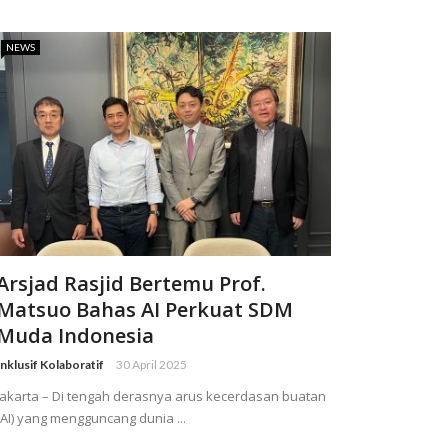
NEWS
Arsjad Rasjid Bertemu Prof.
Matsuo Bahas AI Perkuat SDM
Muda Indonesia
Inklusif Kolaboratif
30 April 2025
Jakarta – Di tengah derasnya arus kecerdasan buatan
(AI) yang mengguncang dunia ...