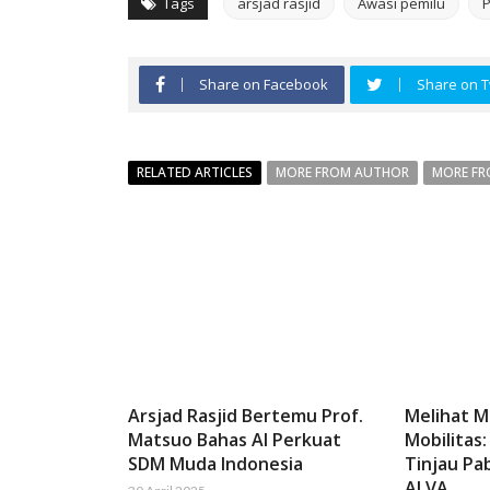
Tags
arsjad rasjid
Awasi pemilu
P
Share on Facebook
Share on T
RELATED ARTICLES
MORE FROM AUTHOR
MORE FR
Arsjad Rasjid Bertemu Prof.
Melihat 
Matsuo Bahas AI Perkuat
Mobilitas:
SDM Muda Indonesia
Tinjau Pab
ALVA