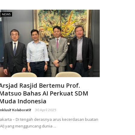
NEWS
Arsjad Rasjid Bertemu Prof.
Matsuo Bahas AI Perkuat SDM
Muda Indonesia
Inklusif Kolaboratif
30 April 2025
Jakarta – Di tengah derasnya arus kecerdasan buatan
(AI) yang mengguncang dunia ...