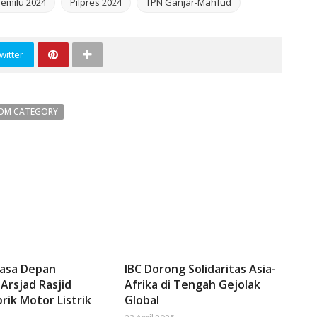
emilu 2024
Pilpres 2024
TPN Ganjar-Mahfud
witter
OM CATEGORY
Masa Depan
IBC Dorong Solidaritas Asia-
 Arsjad Rasjid
Afrika di Tengah Gejolak
rik Motor Listrik
Global