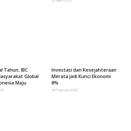
23 April 2025
al Tahun, IBC
Investasi dan Kesejahteraan
asyarakat Global
Merata Jadi Kunci Ekonomi
onesia Maju
8%
025
18 Februari 2025