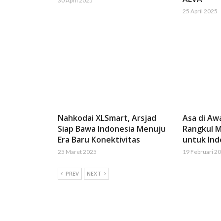
30 April 2025
25 April 2025
Nahkodai XLSmart, Arsjad
Asa di Aw
Siap Bawa Indonesia Menuju
Rangkul M
Era Baru Konektivitas
untuk Ind
25 Maret 2025
19 Februari 2
PREV
NEXT