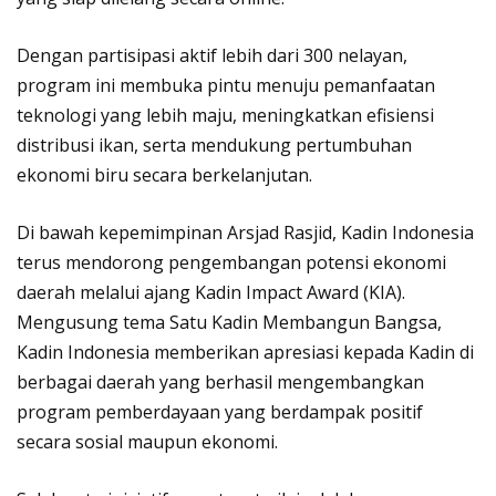
Dengan partisipasi aktif lebih dari 300 nelayan,
program ini membuka pintu menuju pemanfaatan
teknologi yang lebih maju, meningkatkan efisiensi
distribusi ikan, serta mendukung pertumbuhan
ekonomi biru secara berkelanjutan.
Di bawah kepemimpinan Arsjad Rasjid, Kadin Indonesia
terus mendorong pengembangan potensi ekonomi
daerah melalui ajang Kadin Impact Award (KIA).
Mengusung tema Satu Kadin Membangun Bangsa,
Kadin Indonesia memberikan apresiasi kepada Kadin di
berbagai daerah yang berhasil mengembangkan
program pemberdayaan yang berdampak positif
secara sosial maupun ekonomi.