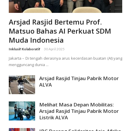
Arsjad Rasjid Bertemu Prof.
Matsuo Bahas AI Perkuat SDM
Muda Indonesia
Inklusif Kolaboratif
30 April 2025
Jakarta – Di tengah derasnya arus kecerdasan buatan (AI) yang
mengguncang dunia ...
Arsjad Rasjid Tinjau Pabrik Motor
ALVA
Melihat Masa Depan Mobilitas:
Arsjad Rasjid Tinjau Pabrik Motor
Listrik ALVA