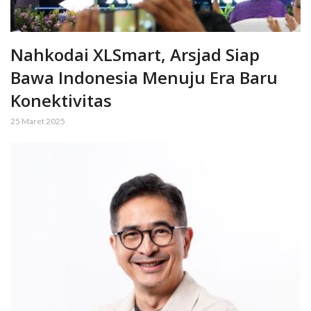
Nahkodai XLSmart, Arsjad Siap
Bawa Indonesia Menuju Era Baru
Konektivitas
25 Maret 2025