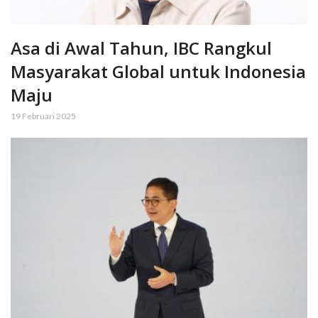
Asa di Awal Tahun, IBC Rangkul
Masyarakat Global untuk Indonesia
Maju
19 Februari 2025