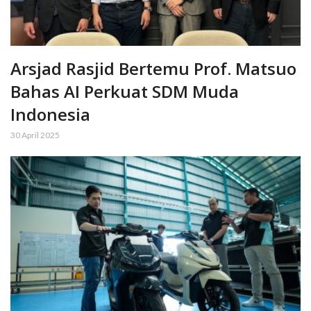
Arsjad Rasjid Bertemu Prof. Matsuo
Bahas AI Perkuat SDM Muda
Indonesia
30 April 2025