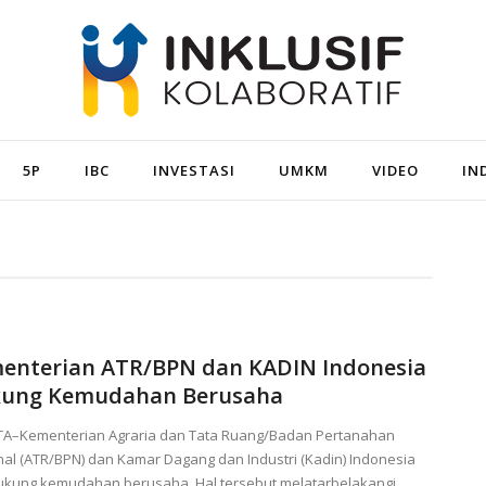
5P
IBC
INVESTASI
UMKM
VIDEO
IN
enterian ATR/BPN dan KADIN Indonesia
ung Kemudahan Berusaha
TA–Kementerian Agraria dan Tata Ruang/Badan Pertanahan
al (ATR/BPN) dan Kamar Dagang dan Industri (Kadin) Indonesia
kung kemudahan berusaha. Hal tersebut melatarbelakangi