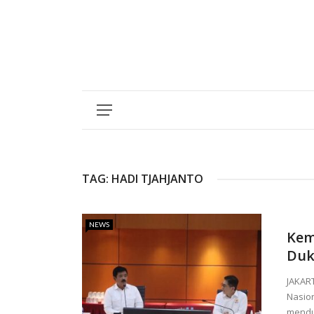
TAG:
HADI TJAHJANTO
NEWS
Kem
Duk
JAKAR
Nasion
mendu