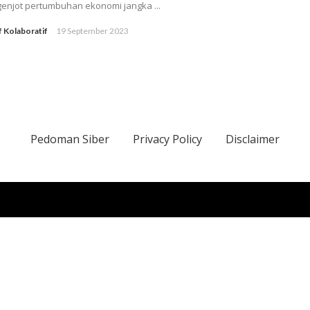
enjot pertumbuhan ekonomi jangka ...
f Kolaboratif
19 September 2023
Pedoman Siber
Privacy Policy
Disclaimer