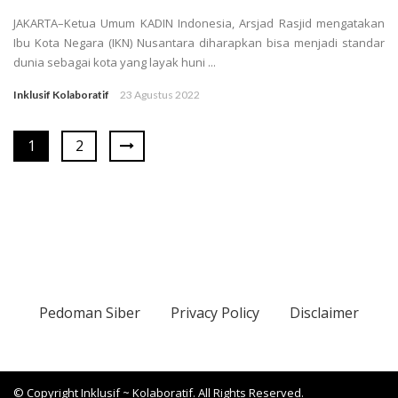
JAKARTA–Ketua Umum KADIN Indonesia, Arsjad Rasjid mengatakan
Ibu Kota Negara (IKN) Nusantara diharapkan bisa menjadi standar
dunia sebagai kota yang layak huni ...
Inklusif Kolaboratif
23 Agustus 2022
1
2
Pedoman Siber
Privacy Policy
Disclaimer
© Copyright Inklusif ~ Kolaboratif. All Rights Reserved.