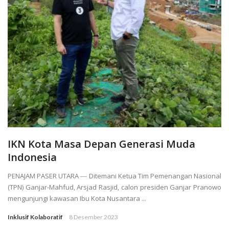
IKN Kota Masa Depan Generasi Muda
Indonesia
PENAJAM PASER UTARA ― Ditemani Ketua Tim Pemenangan Nasional
(TPN) Ganjar-Mahfud, Arsjad Rasjid, calon presiden Ganjar Pranowo
mengunjungi kawasan Ibu Kota Nusantara ...
Inklusif Kolaboratif
8 Desember 2023