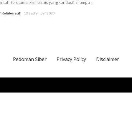
ntah, terutama iklim bisnis yang kondusif, mampu ...
f Kolaboratif
12 September 2023
Pedoman Siber
Privacy Policy
Disclaimer