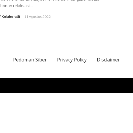
onan relaksasi ...
f Kolaboratif
11 Agustus 2022
Pedoman Siber
Privacy Policy
Disclaimer