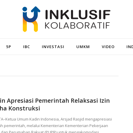
5P
IBC
INVESTASI
UMKM
VIDEO
IN
in Apresiasi Pemerintah Relaksasi Izin
ha Konstruksi
TA–Ketua Umum Kadin Indonesia, Arsjad Rasjid mengapresiasi
ah pemerintah, melalui Kementerian Kementerian Pekerjaan
dan Perumahan Rakyat (PUPR) untuk mengakomodasi