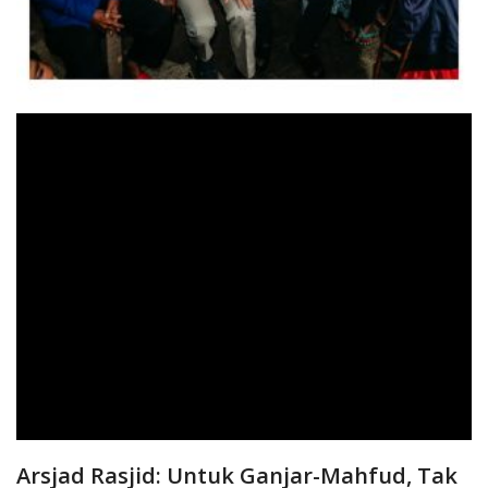
Arsjad Rasjid: Untuk Ganjar-Mahfud, Tak