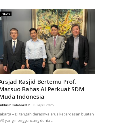
NEWS
Arsjad Rasjid Bertemu Prof.
Matsuo Bahas AI Perkuat SDM
Muda Indonesia
Inklusif Kolaboratif
30 April 2025
Jakarta – Di tengah derasnya arus kecerdasan buatan
(AI) yang mengguncang dunia ...