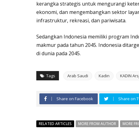
kerangka strategis untuk mengurangi keter
ekonomi, dan mengembangkan sektor layana
infrastruktur, rekreasi, dan pariwisata.
Sedangkan Indonesia memiliki program Indo
makmur pada tahun 2045. Indonesia ditarg
di dunia pada 2045.
Tags
Arab Saudi
Kadin
KADIN Ars
Share on Facebook
Share on T
RELATED ARTICLES
MORE FROM AUTHOR
MORE FR