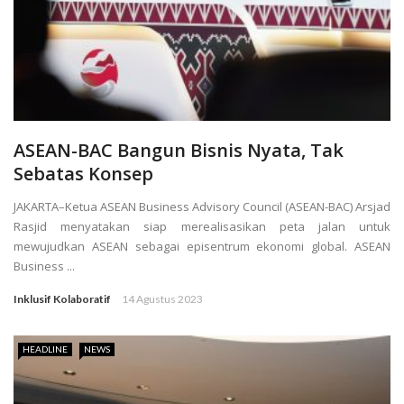
ASEAN-BAC Bangun Bisnis Nyata, Tak
Sebatas Konsep
JAKARTA–Ketua ASEAN Business Advisory Council (ASEAN-BAC) Arsjad
Rasjid menyatakan siap merealisasikan peta jalan untuk
mewujudkan ASEAN sebagai episentrum ekonomi global. ASEAN
Business ...
Inklusif Kolaboratif
14 Agustus 2023
HEADLINE
NEWS