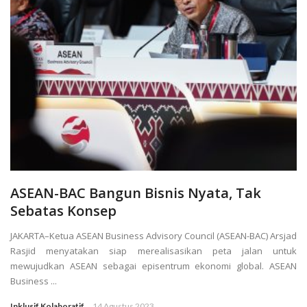
ASEAN-BAC Bangun Bisnis Nyata, Tak
Sebatas Konsep
JAKARTA–Ketua ASEAN Business Advisory Council (ASEAN-BAC) Arsjad
Rasjid menyatakan siap merealisasikan peta jalan untuk
mewujudkan ASEAN sebagai episentrum ekonomi global. ASEAN
Business ...
Inklusif Kolaboratif
14 Agustus 2023