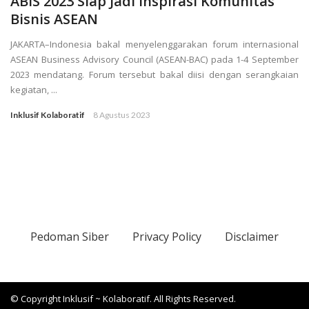
ABIS 2023 Siap Jadi Inspirasi Komunitas
Bisnis ASEAN
JAKARTA–Indonesia bakal menyelenggarakan forum internasional
ASEAN Business Advisory Council (ASEAN-BAC) pada 1-4 September
2023 mendatang. Forum tersebut bakal diisi dengan serangkaian
kegiatan, ...
Inklusif Kolaboratif
8 Agustus 2023
Pedoman Siber
Privacy Policy
Disclaimer
© Copyright Inklusif ~ Kolaboratif. All Rights Reserved.