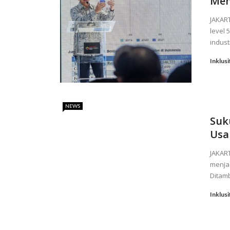
Men
JAKAR
level 
indust
Inklusi
NEWS
Suk
Usa
JAKAR
menjad
Ditamb
Inklusi