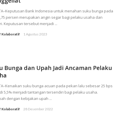
ggeliat
TA–Keputusan Bank Indonesia untuk menahan suku bunga pada
5,75 persen merupakan angin segar bagi pelaku usaha dan
ri. Keputusan tersebut menjadi ...
f Kolaboratif
1 Agustus 2023
u Bunga dan Upah Jadi Ancaman Pelaku
ha
TA–Kenaikan suku bunga acuan pada pekan lalu sebesar 25 bps
i 5,5% menjadi tantangan tersendiri bagi pelaku usaha.
ah dengan kebijakan upah ...
f Kolaboratif
28 Desember 2022