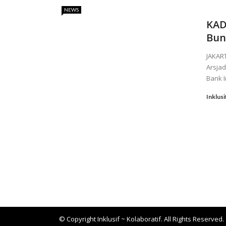
NEWS
KAD
Bun
JAKAR
Arsjad
Bank In
Inklusi
© Copyright Inklusif ~ Kolaboratif. All Rights Reserved.