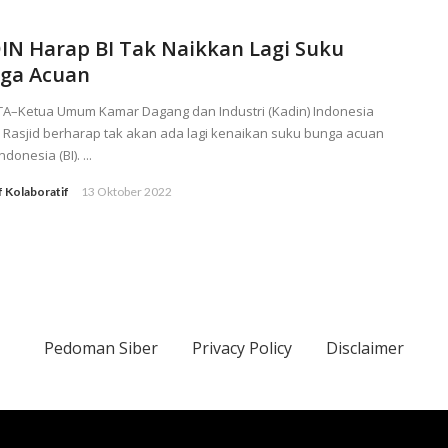
IN Harap BI Tak Naikkan Lagi Suku
ga Acuan
TA–Ketua Umum Kamar Dagang dan Industri (Kadin) Indonesia
 Rasjid berharap tak akan ada lagi kenaikan suku bunga acuan
donesia (BI). ...
f Kolaboratif
13 Oktober 2022
Pedoman Siber
Privacy Policy
Disclaimer