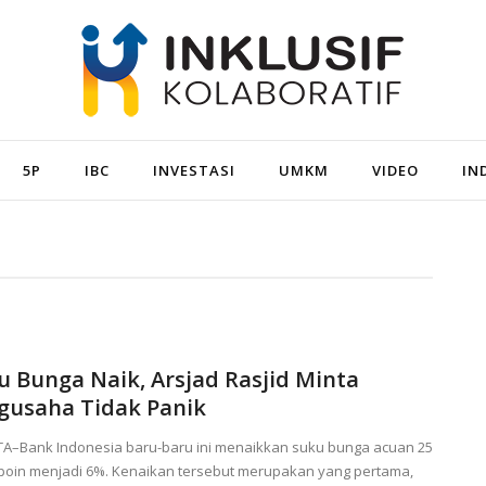
5P
IBC
INVESTASI
UMKM
VIDEO
IN
u Bunga Naik, Arsjad Rasjid Minta
gusaha Tidak Panik
TA–Bank Indonesia baru-baru ini menaikkan suku bunga acuan 25
 poin menjadi 6%. Kenaikan tersebut merupakan yang pertama,