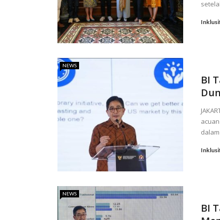
setela
Inklusi
NEWS
BI 
Dun
JAKAR
acuan 
dalam 
Inklusi
NEWS
BI 