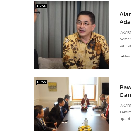
NEWS
Ala
Ada
JAKAR
pemer
termas
Inklusi
NEWS
Baw
Gan
JAKART
senti
apabil
...