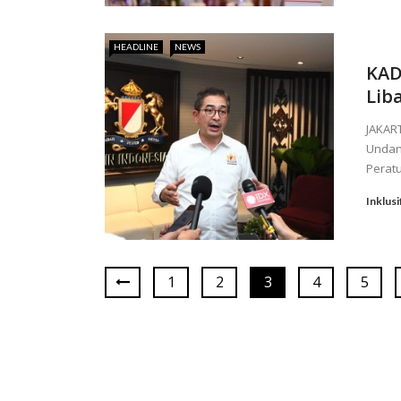
HEADLINE
NEWS
KAD
Lib
JAKAR
Undang
Peratu
Inklusi
1
2
3
4
5