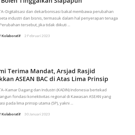
 Boleh Tinggalkan Siapapun
TA–Digitalisasi dan dekarbonisasi bakal membawa perubahan
eta industri dan bisnis, termasuk dalam hal penyerapan tenaga
Perubahan tersebut, jika tidak diikuti ...
f Kolaboratif
2 Februari 2023
mi Terima Mandat, Arsjad Rasjid
akkan ASEAN BAC di Atas Lima Prinsip
TA–Kamar Dagang dan Industri (KADIN) Indonesia bertekad
ngun fondasi konektivitas regional di Kawasan ASEAN yang
asi pada lima prinsip utama (5P), yakni ...
f Kolaboratif
30 Januari 2023