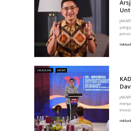
Ars
Unt
JAKAR
yang j
perus
Inklusi
HEADLINE
NEWS
KAD
Dav
JAKAR
menja
invest
Inklusi