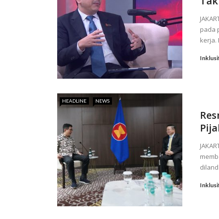
Tak
JAKAR
pada p
kerja. 
Inklusi
HEADLINE
NEWS
Res
Pij
JAKAR
memba
diland
Inklusi