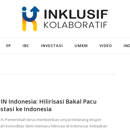
5P
IBC
INVESTASI
UMKM
VIDEO
IN
IN Indonesia: Hilirisasi Bakal Pacu
estasi ke Indonesia
TA–Pemerintah terus memberikan sinyal melarang ekspor
ah komoditas demi memacu hilirisasi di Indonesia. Kebijakan