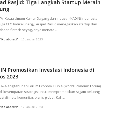
jad Rasjid: Tiga Langkah Startup Meraih
ung
TA–Ketua Umum Kamar Dagang dan Industri (KADIN) Indonesia
uga CEO Indika Energy, Arsjad Rasjid menegaskan startup dan
ahaan fintech seyogyanya menata ...
f Kolaboratif
13 Januari 2023
IN Promosikan Investasi Indonesia di
os 2023
TA–Ajang tahunan Forum Ekonomi Dunia (World Economic Forum)
di kesempatan strategis untuk mempromosikan ragam peluang
asi di mata komunitas bisnis global. Kali ...
f Kolaboratif
12 Januari 2023