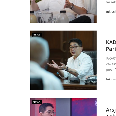
terseb
Inklusi
NEWS
KAD
Par
JAKAR
vaksi
positi
Inklusi
NEWS
Arsj