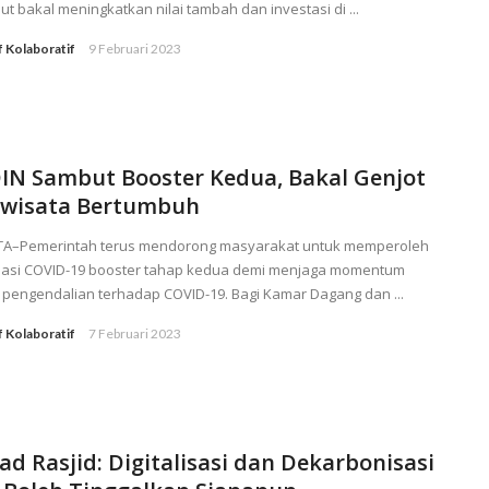
ut bakal meningkatkan nilai tambah dan investasi di ...
f Kolaboratif
9 Februari 2023
IN Sambut Booster Kedua, Bakal Genjot
iwisata Bertumbuh
TA–Pemerintah terus mendorong masyarakat untuk memperoleh
nasi COVID-19 booster tahap kedua demi menjaga momentum
f pengendalian terhadap COVID-19. Bagi Kamar Dagang dan ...
f Kolaboratif
7 Februari 2023
ad Rasjid: Digitalisasi dan Dekarbonisasi