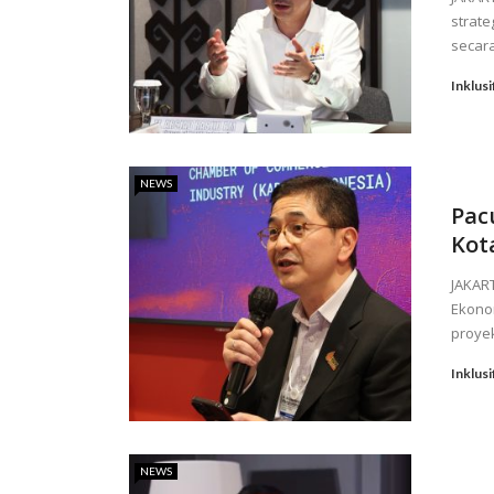
strat
secara
Inklusi
NEWS
Pac
Kot
JAKAR
Ekono
proyek
Inklusi
NEWS