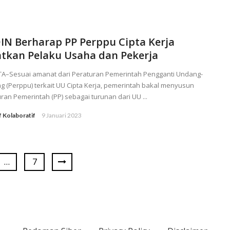
IN Berharap PP Perppu Cipta Kerja
atkan Pelaku Usaha dan Pekerja
TA–Sesuai amanat dari Peraturan Pemerintah Pengganti Undang-
 (Perppu) terkait UU Cipta Kerja, pemerintah bakal menyusun
ran Pemerintah (PP) sebagai turunan dari UU ...
f Kolaboratif
9 Januari 2023
…
7