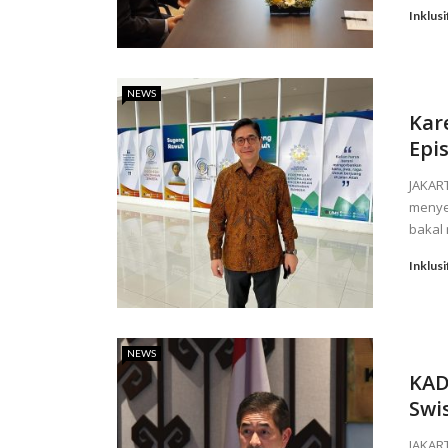
Inklusi
NEWS
Kar
Epi
JAKAR
menye
bakal 
Inklusi
NEWS
KAD
Swi
JAKAR