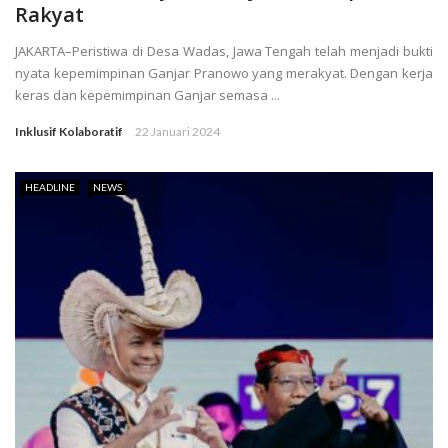
Rakyat
JAKARTA–Peristiwa di Desa Wadas, Jawa Tengah telah menjadi bukti
nyata kepemimpinan Ganjar Pranowo yang merakyat. Dengan kerja
keras dan kepemimpinan Ganjar semasa ...
Inklusif Kolaboratif
22 Januari 2024
HEADLINE
NEWS