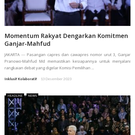
Momentum Rakyat Dengarkan Komitmen
Ganjar-Mahfud
JAKARTA ― Pasangan capres dan cawapres nomor urut 3, Ganjar
Pranowo-Mahfud Md memastikan kesiapannya untuk menjalani
rangkaian debat yang digelar Komisi Pemilihan ...
Inklusif Kolaboratif
13 Desember 2023
HEADLINE
NEWS